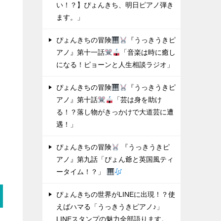
い！？】ぴょんきち、明日ピアノ弾き
ます。」
ぴょんきちの冒険
『うっきうきピ
アノ』第十一話
「音楽は時に癒し
になる！ピョーンと人生相談ラジオ」
ぴょんきちの冒険
『うっきうきピ
アノ』第十話
「芸は身を助け
る！？落し物がきっかけで大道芸に遭
遇！」
ぴょんきちの冒険
『うっきうきピ
アノ』第九話「ぴょん爺と英国風ティ
ータイム！？」
ぴょんきちの世界がLINEに出現！？使
えばハマる「うっきうきピアノ♪」
LINEスタンプの魅力全部語ります。