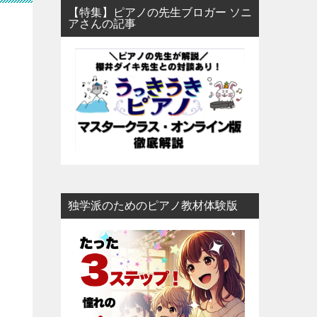
【特集】ピアノの先生ブロガー ソニ
アさんの記事
独学派のためのピアノ教材体験版