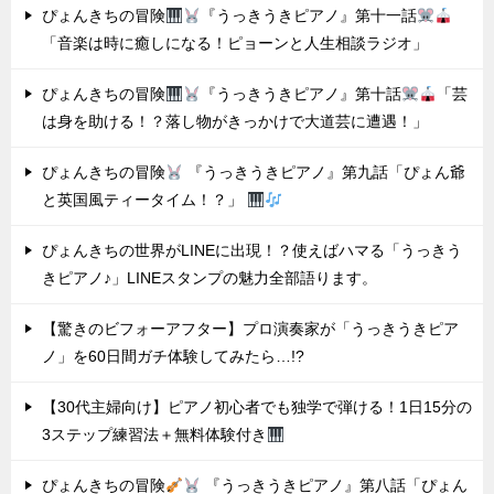
ぴょんきちの冒険
『うっきうきピアノ』第十一話
「音楽は時に癒しになる！ピョーンと人生相談ラジオ」
ぴょんきちの冒険
『うっきうきピアノ』第十話
「芸
は身を助ける！？落し物がきっかけで大道芸に遭遇！」
ぴょんきちの冒険
『うっきうきピアノ』第九話「ぴょん爺
と英国風ティータイム！？」
ぴょんきちの世界がLINEに出現！？使えばハマる「うっきう
きピアノ♪」LINEスタンプの魅力全部語ります。
【驚きのビフォーアフター】プロ演奏家が「うっきうきピア
ノ」を60日間ガチ体験してみたら…!?
【30代主婦向け】ピアノ初心者でも独学で弾ける！1日15分の
3ステップ練習法＋無料体験付き
ぴょんきちの冒険
『うっきうきピアノ』第八話「ぴょん