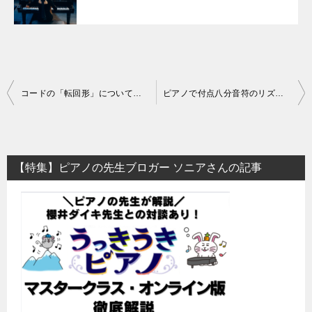
投
コードの「転回形」について！簡単に教えて！
ピアノで付点八分音符のリズムが取れない！と感じた時の攻略法
稿
ナ
ビ
【特集】ピアノの先生ブロガー ソニアさんの記事
ゲ
ー
シ
ョ
ン