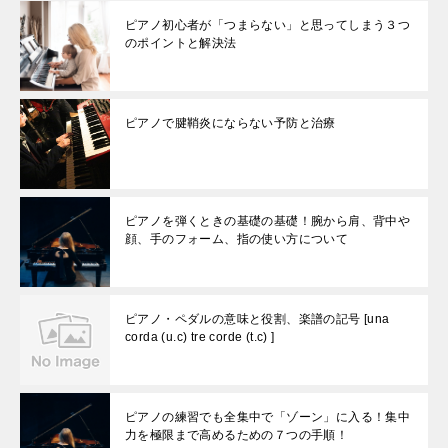
ピアノ初心者が「つまらない」と思ってしまう３つ
のポイントと解決法
ピアノで腱鞘炎にならない予防と治療
ピアノを弾くときの基礎の基礎！腕から肩、背中や
顔、手のフォーム、指の使い方について
ピアノ・ペダルの意味と役割、楽譜の記号 [una
corda (u.c) tre corde (t.c) ]
ピアノの練習でも全集中で「ゾーン」に入る！集中
力を極限まで高めるための７つの手順！