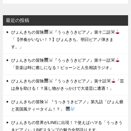
最近の投稿
ぴょんきちの冒険
『うっきうきピアノ』第十二話
「【伴奏がいない！？】ぴょんきち、明日ピアノ弾きま
す。」
ぴょんきちの冒険
『うっきうきピアノ』第十一話
「音楽は時に癒しになる！ピョーンと人生相談ラジオ」
ぴょんきちの冒険
『うっきうきピアノ』第十話
「芸
は身を助ける！？落し物がきっかけで大道芸に遭遇！」
ぴょんきちの冒険
『うっきうきピアノ』第九話「ぴょん爺
と英国風ティータイム！？」
ぴょんきちの世界がLINEに出現！？使えばハマる「うっきう
きピアノ♪」LINEスタンプの魅力全部語ります。