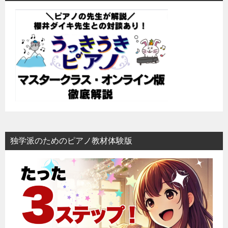
ゲ
ー
シ
ョ
ン
独学派のためのピアノ教材体験版