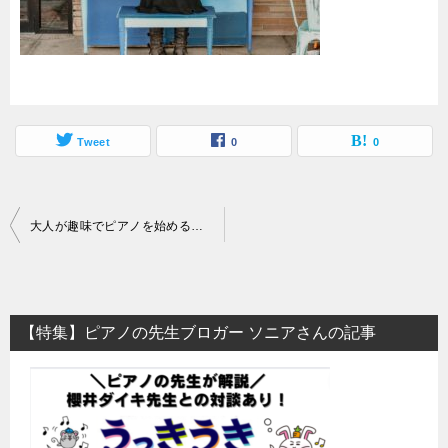
Tweet
0
0
投
大人が趣味でピアノを始めるきっかけは？ピアノの魅力に取り憑かれるタイミングとは！
稿
ナ
ビ
【特集】ピアノの先生ブロガー ソニアさんの記事
ゲ
ー
シ
ョ