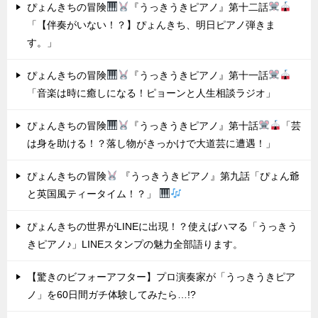
ぴょんきちの冒険
『うっきうきピアノ』第十二話
「【伴奏がいない！？】ぴょんきち、明日ピアノ弾きま
す。」
ぴょんきちの冒険
『うっきうきピアノ』第十一話
「音楽は時に癒しになる！ピョーンと人生相談ラジオ」
ぴょんきちの冒険
『うっきうきピアノ』第十話
「芸
は身を助ける！？落し物がきっかけで大道芸に遭遇！」
ぴょんきちの冒険
『うっきうきピアノ』第九話「ぴょん爺
と英国風ティータイム！？」
ぴょんきちの世界がLINEに出現！？使えばハマる「うっきう
きピアノ♪」LINEスタンプの魅力全部語ります。
【驚きのビフォーアフター】プロ演奏家が「うっきうきピア
ノ」を60日間ガチ体験してみたら…!?