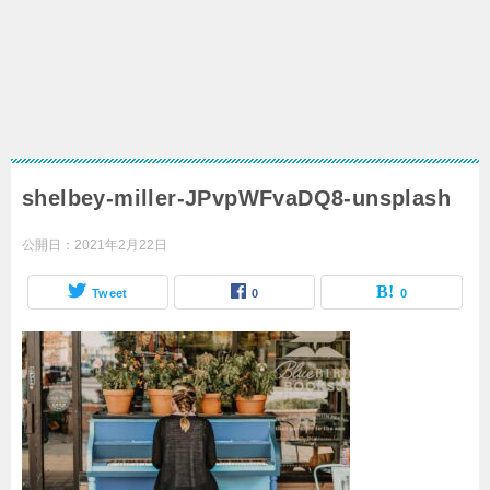
shelbey-miller-JPvpWFvaDQ8-unsplash
公開日：
2021年2月22日
Tweet
0
0