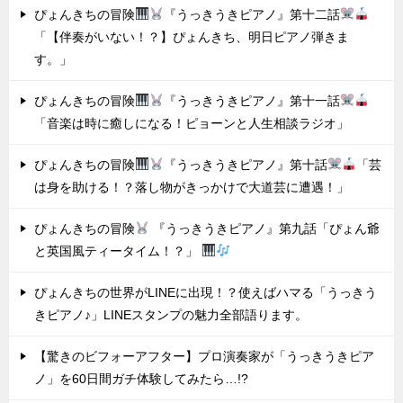
ぴょんきちの冒険
『うっきうきピアノ』第十二話
「【伴奏がいない！？】ぴょんきち、明日ピアノ弾きま
す。」
ぴょんきちの冒険
『うっきうきピアノ』第十一話
「音楽は時に癒しになる！ピョーンと人生相談ラジオ」
ぴょんきちの冒険
『うっきうきピアノ』第十話
「芸
は身を助ける！？落し物がきっかけで大道芸に遭遇！」
ぴょんきちの冒険
『うっきうきピアノ』第九話「ぴょん爺
と英国風ティータイム！？」
ぴょんきちの世界がLINEに出現！？使えばハマる「うっきう
きピアノ♪」LINEスタンプの魅力全部語ります。
【驚きのビフォーアフター】プロ演奏家が「うっきうきピア
ノ」を60日間ガチ体験してみたら…!?