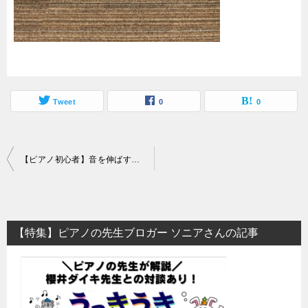
Tweet
0
0
投
【ピアノ初心者】音を伸ばすペダルの踏み方を簡単に解説！『ダンパーペダル』を使いこなそう
稿
ナ
ビ
【特集】ピアノの先生ブロガー ソニアさんの記事
ゲ
ー
シ