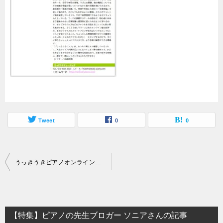
Tweet
0
0
投
うっきうきピアノオンライン版が【注目情報はこれだ！2023年度版】に掲載されました！
稿
ナ
ビ
【特集】ピアノの先生ブロガー ソニアさんの記事