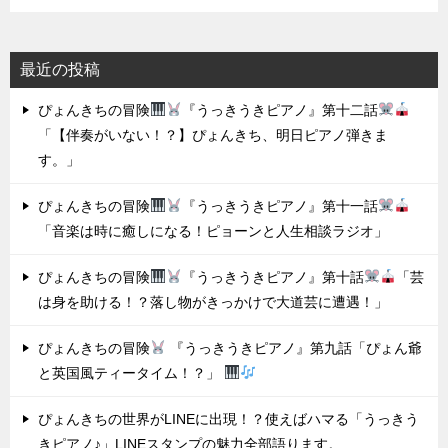
最近の投稿
ぴょんきちの冒険
『うっきうきピアノ』第十二話
「【伴奏がいない！？】ぴょんきち、明日ピアノ弾きま
す。」
ぴょんきちの冒険
『うっきうきピアノ』第十一話
「音楽は時に癒しになる！ピョーンと人生相談ラジオ」
ぴょんきちの冒険
『うっきうきピアノ』第十話
「芸
は身を助ける！？落し物がきっかけで大道芸に遭遇！」
ぴょんきちの冒険
『うっきうきピアノ』第九話「ぴょん爺
と英国風ティータイム！？」
ぴょんきちの世界がLINEに出現！？使えばハマる「うっきう
きピアノ♪」LINEスタンプの魅力全部語ります。