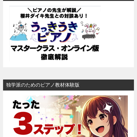
ゲ
ー
シ
ョ
ン
独学派のためのピアノ教材体験版