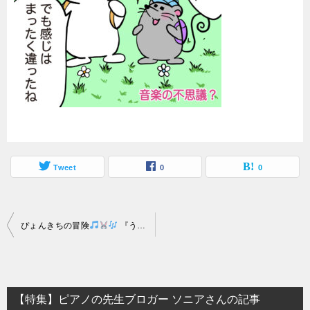
Tweet
0
0
投
ぴょんきちの冒険
『うっきうきピアノ』第四話「ぴょんきちと山のメロディ」
稿
ナ
ビ
【特集】ピアノの先生ブロガー ソニアさんの記事