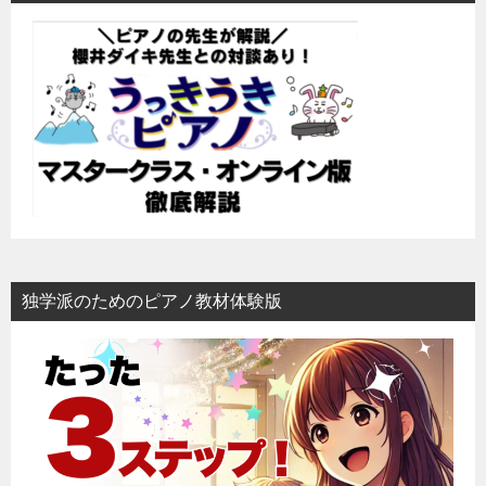
ゲ
ー
シ
ョ
ン
独学派のためのピアノ教材体験版