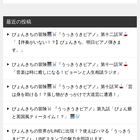
最近の投稿
ぴょんきちの冒険
『うっきうきピアノ』第十二話
「【伴奏がいない！？】ぴょんきち、明日ピアノ弾きま
す。」
ぴょんきちの冒険
『うっきうきピアノ』第十一話
「音楽は時に癒しになる！ピョーンと人生相談ラジオ」
ぴょんきちの冒険
『うっきうきピアノ』第十話
「芸
は身を助ける！？落し物がきっかけで大道芸に遭遇！」
ぴょんきちの冒険
『うっきうきピアノ』第九話「ぴょん爺
と英国風ティータイム！？」
ぴょんきちの世界がLINEに出現！？使えばハマる「うっきう
きピアノ♪」LINEスタンプの魅力全部語ります。