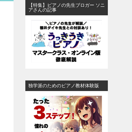
【特集】ピアノの先生ブロガー ソニ
アさんの記事
独学派のためのピアノ教材体験版