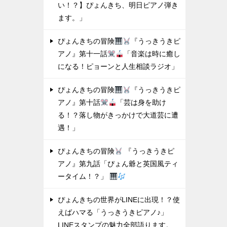
い！？】ぴょんきち、明日ピアノ弾き
ます。」
ぴょんきちの冒険
『うっきうきピ
アノ』第十一話
「音楽は時に癒し
になる！ピョーンと人生相談ラジオ」
ぴょんきちの冒険
『うっきうきピ
アノ』第十話
「芸は身を助け
る！？落し物がきっかけで大道芸に遭
遇！」
ぴょんきちの冒険
『うっきうきピ
アノ』第九話「ぴょん爺と英国風ティ
ータイム！？」
ぴょんきちの世界がLINEに出現！？使
えばハマる「うっきうきピアノ♪」
LINEスタンプの魅力全部語ります。