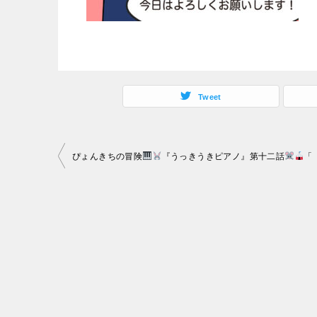
Tweet
投
ぴょんきちの冒険
『うっきうきピアノ』第十二話
「【伴奏がいない！？
稿
ナ
ビ
ゲ
ー
シ
ョ