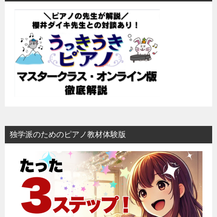
ゲ
ー
シ
ョ
ン
独学派のためのピアノ教材体験版