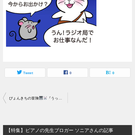
Tweet
0
0
投
ぴょんきちの冒険
『うっきうきピアノ』第十一話
「音楽は時に癒
稿
ナ
ビ
【特集】ピアノの先生ブロガー ソニアさんの記事