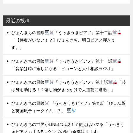
最近の投稿
ぴょんきちの冒険
『うっきうきピアノ』第十二話
「【伴奏がいない！？】ぴょんきち、明日ピアノ弾きま
す。」
ぴょんきちの冒険
『うっきうきピアノ』第十一話
「音楽は時に癒しになる！ピョーンと人生相談ラジオ」
ぴょんきちの冒険
『うっきうきピアノ』第十話
「芸
は身を助ける！？落し物がきっかけで大道芸に遭遇！」
ぴょんきちの冒険
『うっきうきピアノ』第九話「ぴょん爺
と英国風ティータイム！？」
ぴょんきちの世界がLINEに出現！？使えばハマる「うっきう
きピアノ♪」LINEスタンプの魅力全部語ります。