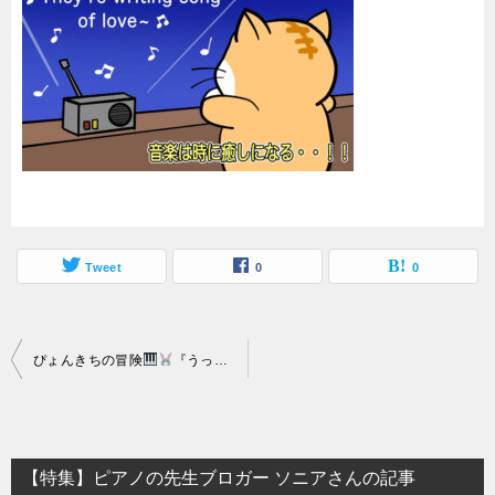
Tweet
0
0
投
ぴょんきちの冒険
『うっきうきピアノ』第十一話
「音楽は時に癒
稿
ナ
ビ
【特集】ピアノの先生ブロガー ソニアさんの記事