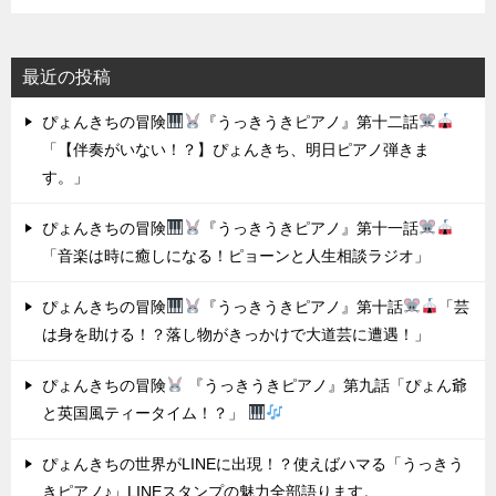
最近の投稿
ぴょんきちの冒険
『うっきうきピアノ』第十二話
「【伴奏がいない！？】ぴょんきち、明日ピアノ弾きま
す。」
ぴょんきちの冒険
『うっきうきピアノ』第十一話
「音楽は時に癒しになる！ピョーンと人生相談ラジオ」
ぴょんきちの冒険
『うっきうきピアノ』第十話
「芸
は身を助ける！？落し物がきっかけで大道芸に遭遇！」
ぴょんきちの冒険
『うっきうきピアノ』第九話「ぴょん爺
と英国風ティータイム！？」
ぴょんきちの世界がLINEに出現！？使えばハマる「うっきう
きピアノ♪」LINEスタンプの魅力全部語ります。