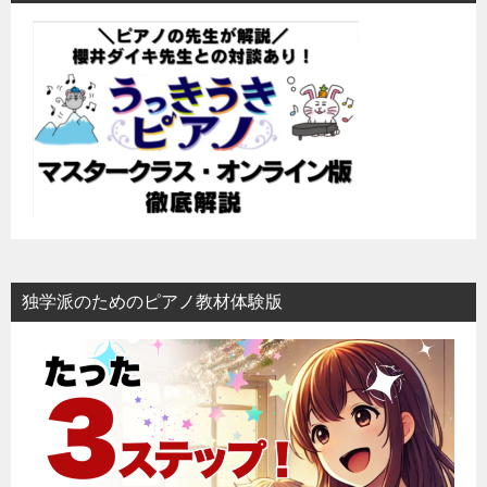
ゲ
ー
シ
ョ
ン
独学派のためのピアノ教材体験版