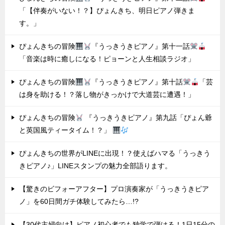
「【伴奏がいない！？】ぴょんきち、明日ピアノ弾きま
す。」
ぴょんきちの冒険
『うっきうきピアノ』第十一話
「音楽は時に癒しになる！ピョーンと人生相談ラジオ」
ぴょんきちの冒険
『うっきうきピアノ』第十話
「芸
は身を助ける！？落し物がきっかけで大道芸に遭遇！」
ぴょんきちの冒険
『うっきうきピアノ』第九話「ぴょん爺
と英国風ティータイム！？」
ぴょんきちの世界がLINEに出現！？使えばハマる「うっきう
きピアノ♪」LINEスタンプの魅力全部語ります。
【驚きのビフォーアフター】プロ演奏家が「うっきうきピア
ノ」を60日間ガチ体験してみたら…!?
【30代主婦向け】ピアノ初心者でも独学で弾ける！1日15分の