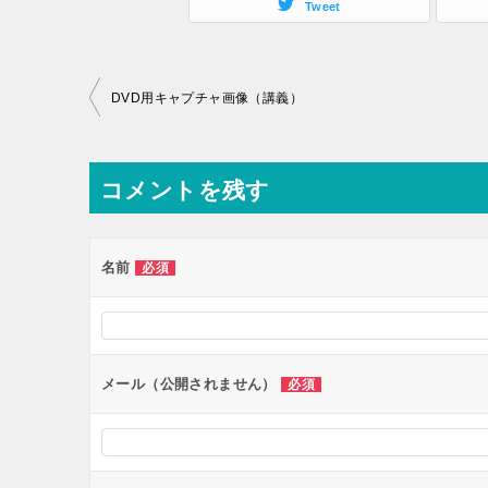
Tweet
投
DVD用キャプチャ画像（講義）
稿
ナ
コメントを残す
ビ
ゲ
ー
名前
必須
シ
ョ
ン
メール（公開されません）
必須