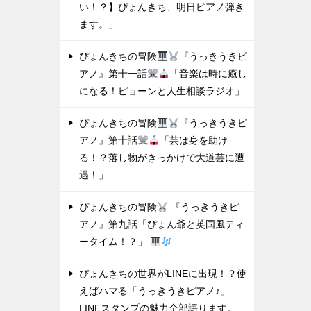
い！？】ぴょんきち、明日ピアノ弾き
ます。」
ぴょんきちの冒険
『うっきうきピ
アノ』第十一話
「音楽は時に癒し
になる！ピョーンと人生相談ラジオ」
ぴょんきちの冒険
『うっきうきピ
アノ』第十話
「芸は身を助け
る！？落し物がきっかけで大道芸に遭
遇！」
ぴょんきちの冒険
『うっきうきピ
アノ』第九話「ぴょん爺と英国風ティ
ータイム！？」
ぴょんきちの世界がLINEに出現！？使
えばハマる「うっきうきピアノ♪」
LINEスタンプの魅力全部語ります。