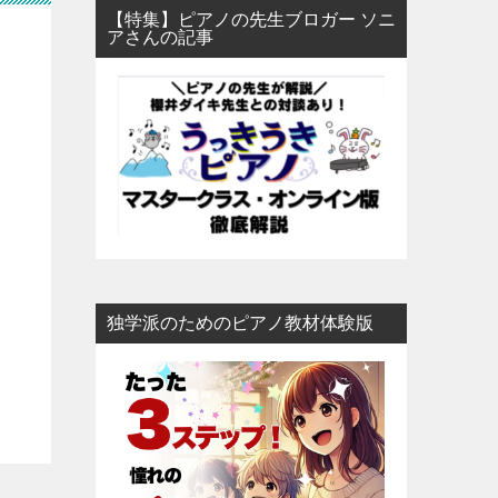
【特集】ピアノの先生ブロガー ソニ
アさんの記事
独学派のためのピアノ教材体験版