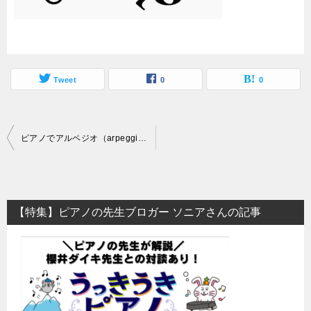
Tweet
0
0
投
ピアノでアルペジオ（arpeggio）とは？意外と知らなかったアルペジオ記号について、弾き方のコツも解説！
稿
ナ
ビ
【特集】ピアノの先生ブロガー ソニアさんの記事
ゲ
ー
シ
ョ