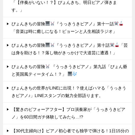
「【伴奏がいない！？】ぴょんきち、明日ピアノ弾きま
す。」
ぴょんきちの冒険
『うっきうきピアノ』第十一話
「音楽は時に癒しになる！ピョーンと人生相談ラジオ」
ぴょんきちの冒険
『うっきうきピアノ』第十話
「芸
は身を助ける！？落し物がきっかけで大道芸に遭遇！」
ぴょんきちの冒険
『うっきうきピアノ』第九話「ぴょん爺
と英国風ティータイム！？」
ぴょんきちの世界がLINEに出現！？使えばハマる「うっきう
きピアノ♪」LINEスタンプの魅力全部語ります。
【驚きのビフォーアフター】プロ演奏家が「うっきうきピア
ノ」を60日間ガチ体験してみたら…!?
【30代主婦向け】ピアノ初心者でも独学で弾ける！1日15分の