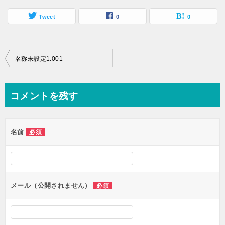
Tweet
0
0
投
名称未設定1.001
稿
ナ
コメントを残す
ビ
ゲ
名前
必須
ー
シ
ョ
ン
メール（公開されません）
必須