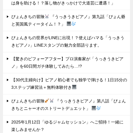
は身を助ける！？落し物がきっかけで大道芸に遭遇！」
ぴょんきちの冒険
『うっきうきピアノ』第九話「ぴょん爺
と英国風ティータイム！？」
ぴょんきちの世界がLINEに出現！？使えばハマる「うっきう
きピアノ♪」LINEスタンプの魅力全部語ります。
【驚きのビフォーアフター】プロ演奏家が「うっきうきピア
ノ」を60日間ガチ体験してみたら…!?
【30代主婦向け】ピアノ初心者でも独学で弾ける！1日15分の
3ステップ練習法＋無料体験付き
ぴょんきちの冒険
『うっきうきピアノ』第八話「ぴょん
きちとニャーオのストリートデュエット」
2025年1月12日「ゆるジャムセッション」へご招待！一緒に
楽しみませんか？