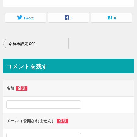
Tweet
0
0
投
名称未設定.001
稿
ナ
コメントを残す
ビ
ゲ
名前
必須
ー
シ
ョ
ン
メール（公開されません）
必須