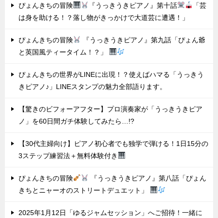
ぴょんきちの冒険
『うっきうきピアノ』第十話
「芸
は身を助ける！？落し物がきっかけで大道芸に遭遇！」
ぴょんきちの冒険
『うっきうきピアノ』第九話「ぴょん爺
と英国風ティータイム！？」
ぴょんきちの世界がLINEに出現！？使えばハマる「うっきう
きピアノ♪」LINEスタンプの魅力全部語ります。
【驚きのビフォーアフター】プロ演奏家が「うっきうきピア
ノ」を60日間ガチ体験してみたら…!?
【30代主婦向け】ピアノ初心者でも独学で弾ける！1日15分の
3ステップ練習法＋無料体験付き
ぴょんきちの冒険
『うっきうきピアノ』第八話「ぴょん
きちとニャーオのストリートデュエット」
2025年1月12日「ゆるジャムセッション」へご招待！一緒に