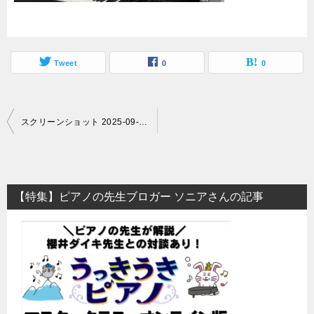
Tweet
0
0
投
スクリーンショット 2025-09-22 113213
稿
ナ
ビ
【特集】ピアノの先生ブロガー ソニアさんの記事
ゲ
ー
シ
ョ
ン