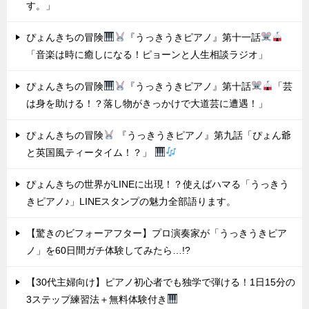
す。」
ぴょんきちの冒険
『うっきうきピアノ』第十一話
「音楽は時に癒しになる！ピョーンと人生相談ラジオ」
ぴょんきちの冒険
『うっきうきピアノ』第十話
「芸
は身を助ける！？落し物がきっかけで大道芸に遭遇！」
ぴょんきちの冒険
『うっきうきピアノ』第九話「ぴょん爺
と英国風ティータイム！？」
ぴょんきちの世界がLINEに出現！？使えばハマる「うっきう
きピアノ♪」LINEスタンプの魅力全部語ります。
【驚きのビフォーアフター】プロ演奏家が「うっきうきピア
ノ」を60日間ガチ体験してみたら…!?
【30代主婦向け】ピアノ初心者でも独学で弾ける！1日15分の
3ステップ練習法＋無料体験付き